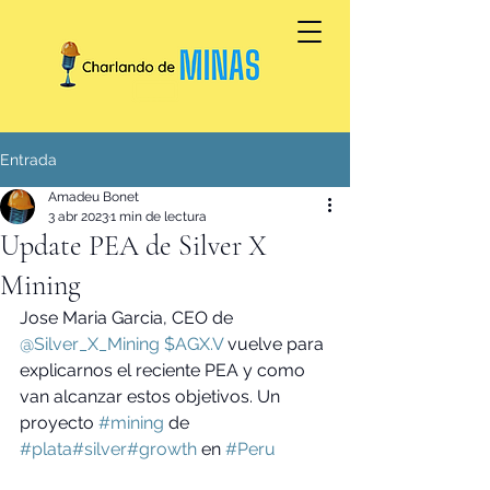
Entrada
Amadeu Bonet
3 abr 2023
1 min de lectura
Update PEA de Silver X
Mining
Jose Maria Garcia, CEO de  
@Silver_X_Mining
$AGX.V
 vuelve para 
explicarnos el reciente PEA y como 
van alcanzar estos objetivos. Un 
proyecto 
#mining
 de 
#plata
#silver
#growth
 en 
#Peru