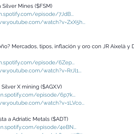
a Silver Mines ($FSM) 
n.spotify.com/episode/7JdB...
ww.youtube.com/watch?v=ZxX5h...
ño? Mercados, tipos, inflación y oro con JR Aixelà y 
n.spotify.com/episode/6Zep...
ww.youtube.com/watch?v=RrJl1...
 Silver X mining ($AGX.V)
en.spotify.com/episode/6p7k...
ww.youtube.com/watch?v=1LVco...
sta a Adriatic Metals ($ADT)
en.spotify.com/episode/4eBN...