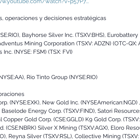
ww.youtube.com/watch?v=p57P7...
s, operaciones y decisiones estratégicas 
SE:RIO), Bayhorse Silver Inc. (TSXV:BHS), Eurobattery
. Adventus Mining Corporation (TSXV: ADZN) (OTC-QX: 
 Inc. (NYSE: FSM) (TSX: FVI)  
NYSE:AA), Rio Tinto Group (NYSE:RIO)  
oraciones 
orp. (NYSE:EXK), New Gold Inc. (NYSEAmerican:NGD) ,
, Baselode Energy Corp. (TSXV:FIND), Satori Resources
l Copper Gold Corp. (CSE:GGLD) K9 Gold Corp. (TSX
. (CSE:NBRK) Silver X Mining (TSXV:AGX), Eloro Reso
O), Reyna Silver (TSXV:RSL), Collective Mining (TSXV: