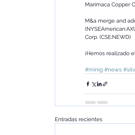
Marimaca Copper Co
M&a merge and adq
(NYSEAmerican:AXU)
Corp. (CSE:NEWD)
¡Hemos realizado el
#minig
#news
#sil
Entradas recientes