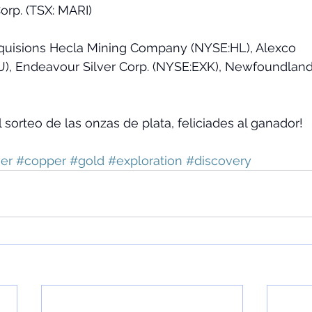
rp. (TSX: MARI)  
uisions Hecla Mining Company (NYSE:HL), Alexco 
, Endeavour Silver Corp. (NYSE:EXK), Newfoundland
 sorteo de las onzas de plata, feliciades al ganador!
ver
#copper
#gold
#exploration
#discovery