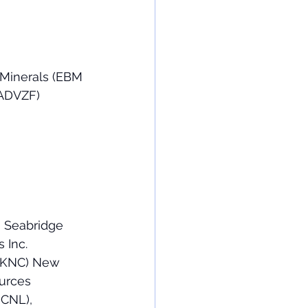
 Minerals (EBM 
ADVZF)  
 Seabridge 
 Inc. 
V:KNC) New 
urces 
 CNL), 